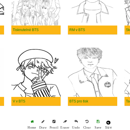
Tisknutelné BTS
RM v BTS
Sk
V v BTS
BTS pro tisk
Ta
Size
Home
Draw
Pencil
Eraser
Undo
Clear
Save