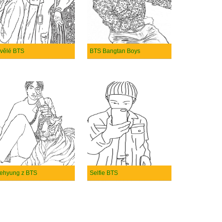
vělé BTS
BTS Bangtan Boys
ehyung z BTS
Selfie BTS