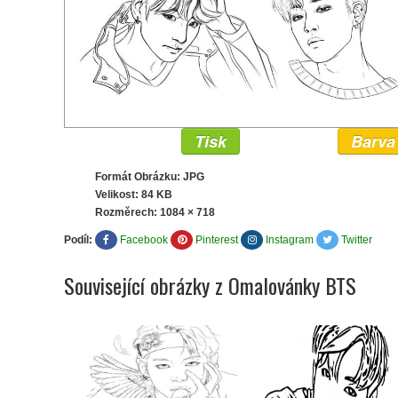
Tisk
Barva
Formát Obrázku: JPG
Velikost: 84 KB
Rozměrech:
1084 × 718
Podíl:
Facebook
Pinterest
Instagram
Twitter
Související obrázky z Omalovánky BTS