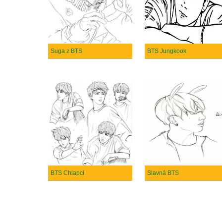
Suga z BTS
BTS Jungkook
BTS Chlapci
Slavná BTS