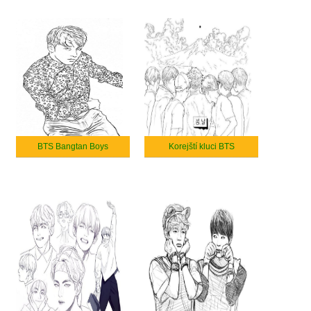
BTS Bangtan Boys
Korejští kluci BTS