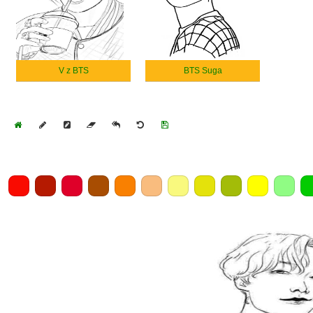
V z BTS
BTS Suga
Home
Draw
Pencil
Eraser
Undo
Clear
Save