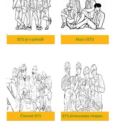
BTS je v pohodě
Kluci v BTS
Členové BTS
BTS jihokorejská chlapecká skupina