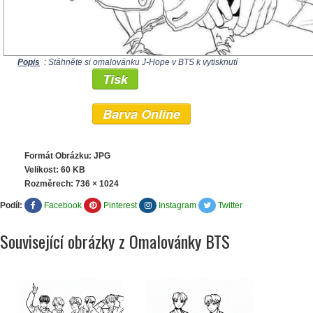
Popis
: Stáhněte si omalovánku J-Hope v BTS k vytisknutí
Tisk
Barva Online
Formát Obrázku: JPG
Velikost: 60 KB
Rozměrech:
736 × 1024
Podíl:
Facebook
Pinterest
Instagram
Twitter
Související obrázky z Omalovánky BTS