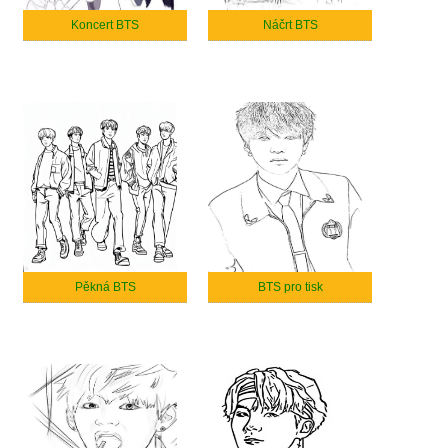
Koncert BTS
Náčrt BTS
Pěkná BTS
BTS pro tisk