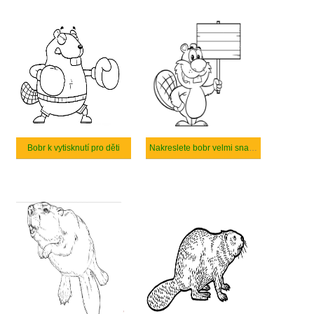
Bobr k vytisknutí pro děti
Nakreslete bobr velmi snadno