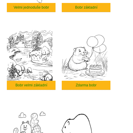
Velmi jednoduše bobr
Bobr základní
Bobr velmi základní
Zdarma bobr