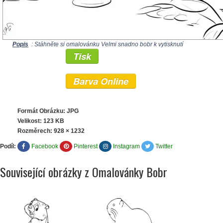
Popis
: Stáhněte si omalovánku Velmi snadno bobr k vytisknutí
Tisk
Barva Online
Formát Obrázku: JPG
Velikost: 123 KB
Rozměrech:
928 × 1232
Podíl:
Facebook
Pinterest
Instagram
Twitter
Související obrázky z Omalovánky Bobr