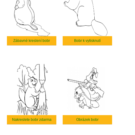
Zábavné kreslení bobr
Bobr k vytisknutí
Nakreslete bobr zdarma
Obrázek bobr