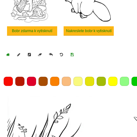
Bobr zdarma k vytisknutí
Nakreslete bobr k vytisknutí
Home
Draw
Pencil
Eraser
Undo
Clear
Save