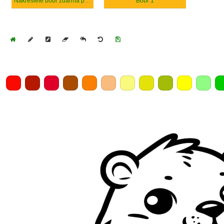
Nakreslete bobr zdarma pro děti
Bobr 1
Home
Draw
Pencil
Eraser
Undo
Clear
Save