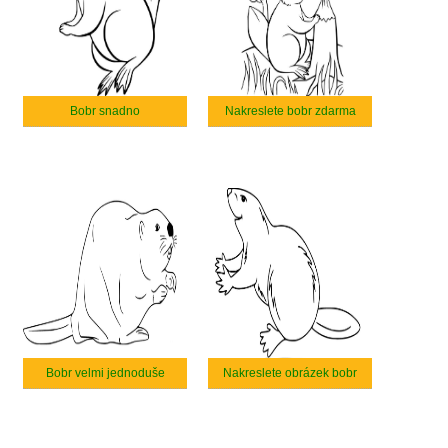
Bobr snadno
Nakreslete bobr zdarma
Bobr velmi jednoduše
Nakreslete obrázek bobr