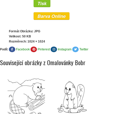
Tisk
Barva Online
Formát Obrázku: JPG
Velikost: 50 KB
Rozměrech:
1024 × 1024
Podíl:
Facebook
Pinterest
Instagram
Twitter
Související obrázky z Omalovánky Bobr