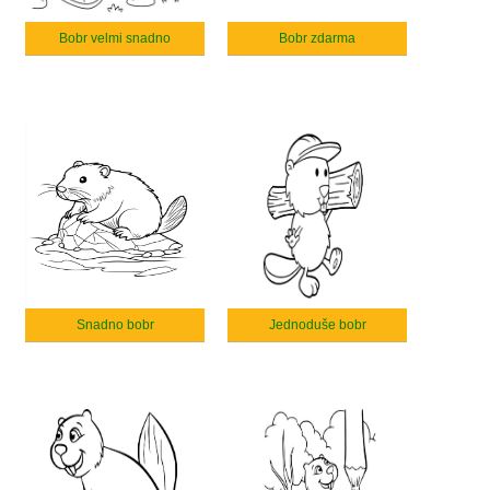
Bobr velmi snadno
Bobr zdarma
Snadno bobr
Jednoduše bobr