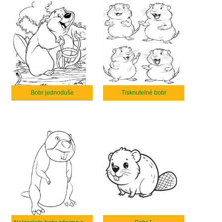
Bobr jednoduše
Tisknutelné bobr