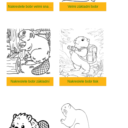
Nakreslete bobr velmi snadno
Velmi základní bobr
Nakreslete bobr základní
Nakreslete bobr tisk