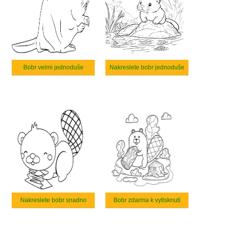
Bobr velmi jednoduše
Nakreslete bobr jednoduše
Nakreslete bobr snadno
Bobr zdarma k vytisknutí