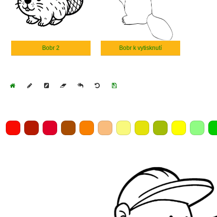
Bobr 2
Bobr k vytisknutí
Home
Draw
Pencil
Eraser
Undo
Clear
Save