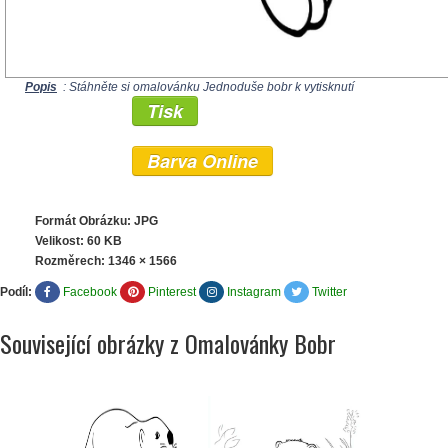
Popis
: Stáhněte si omalovánku Jednoduše bobr k vytisknutí
Tisk
Barva Online
Formát Obrázku: JPG
Velikost: 60 KB
Rozměrech:
1346 × 1566
Podíl:
Facebook
Pinterest
Instagram
Twitter
Související obrázky z Omalovánky Bobr