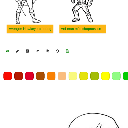
Avenger-Hawkeye-coloring
Ant-man má schopnost snížit se.
Home
Draw
Pencil
Eraser
Undo
Clear
Save