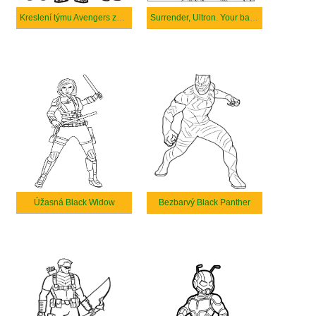
Kreslení týmu Avengers zdarma
Surrender, Ultron. Your battle is lost
Úžasná Black Widow
Bezbarvý Black Panther