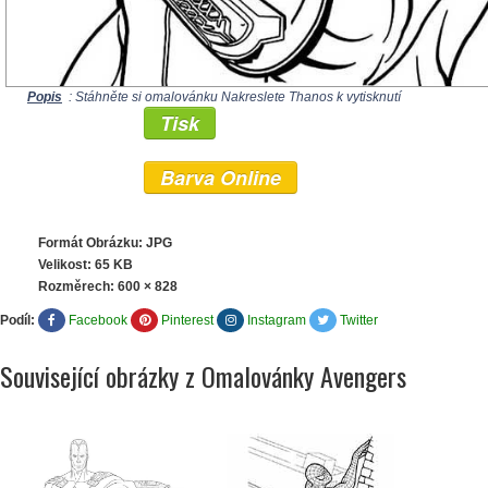
Popis
: Stáhněte si omalovánku Nakreslete Thanos k vytisknutí
Tisk
Barva Online
Formát Obrázku: JPG
Velikost: 65 KB
Rozměrech:
600 × 828
Podíl:
Facebook
Pinterest
Instagram
Twitter
Související obrázky z Omalovánky Avengers