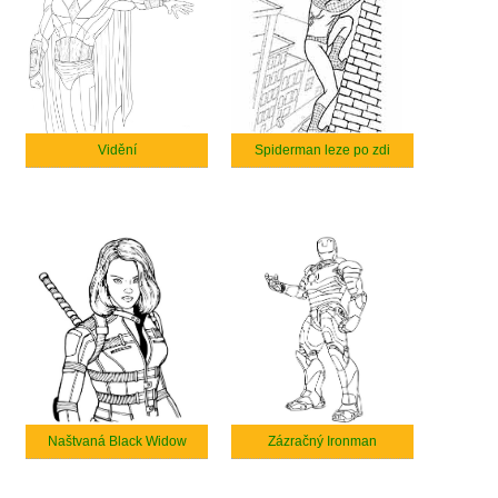
Vidění
Spiderman leze po zdi
Naštvaná Black Widow
Zázračný Ironman