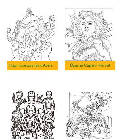
Hlavní postavy týmu Avengers
Úžasná Captain Marvel