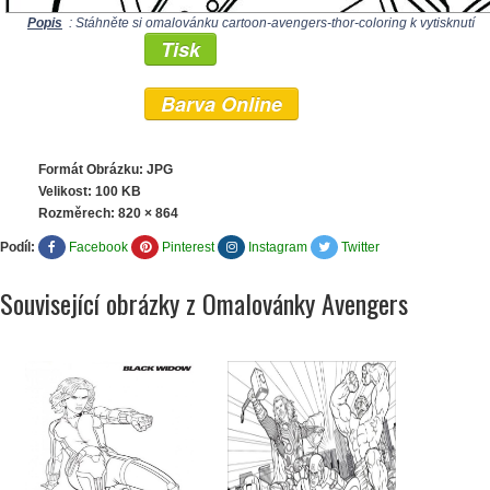
Popis
: Stáhněte si omalovánku cartoon-avengers-thor-coloring k vytisknutí
Tisk
Barva Online
Formát Obrázku: JPG
Velikost: 100 KB
Rozměrech:
820 × 864
Podíl:
Facebook
Pinterest
Instagram
Twitter
Související obrázky z Omalovánky Avengers