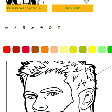
Peter Parker na pozadí americké vlajky
Tony Stark
Home
Draw
Pencil
Eraser
Undo
Clear
Save