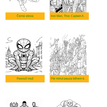
Černá vdova
Iron Man, Thor, Captain America a Hulk zachraňují město.
Pavoučí muž
Pár minut pauza během bitvy.