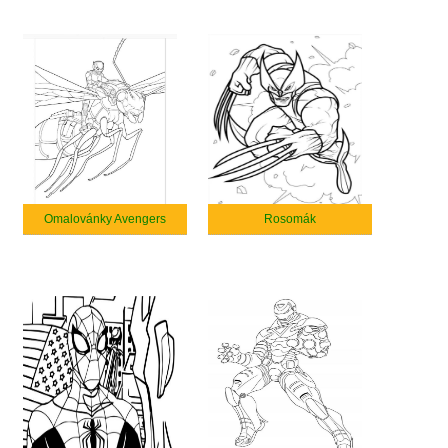
Omalovánky Avengers
Rosomák