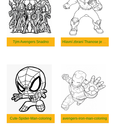
Tým Avengers Snadno
Hlavní zbraní Thanose je rukavice nekonečna
Cute-Spider-Man-coloring
avengers-iron-man-coloring