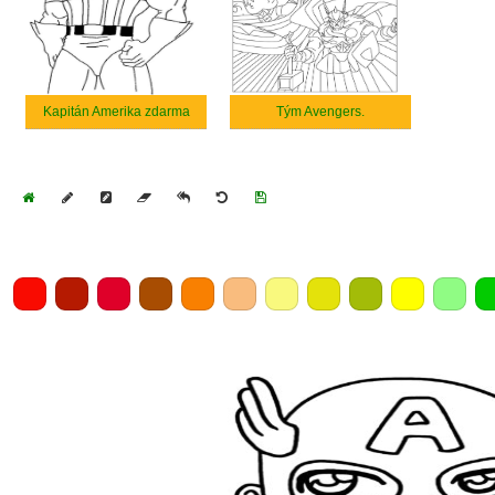
Kapitán Amerika zdarma
Tým Avengers.
Home
Draw
Pencil
Eraser
Undo
Clear
Save