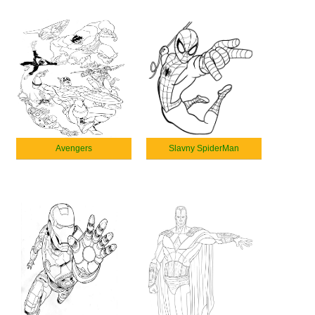
Avengers
Slavny SpiderMan