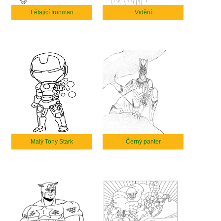
Létající Ironman
Vidění
Malý Tony Stark
Černý panter