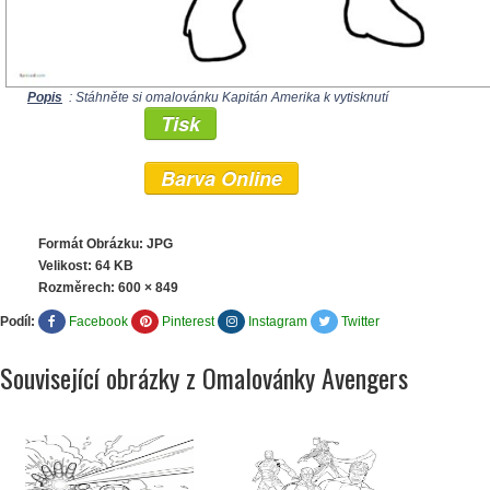
Popis
: Stáhněte si omalovánku Kapitán Amerika k vytisknutí
Tisk
Barva Online
Formát Obrázku: JPG
Velikost: 64 KB
Rozměrech:
600 × 849
Podíl:
Facebook
Pinterest
Instagram
Twitter
Související obrázky z Omalovánky Avengers