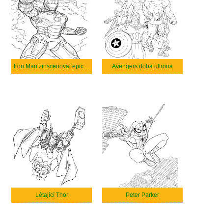
Iron Man zinscenoval epickou explozi.
Avengers doba ultrona
Létající Thor
Peter Parker