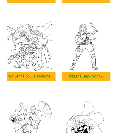
Wolverine bojuje s Magnetem.
Úžasná Black Widow