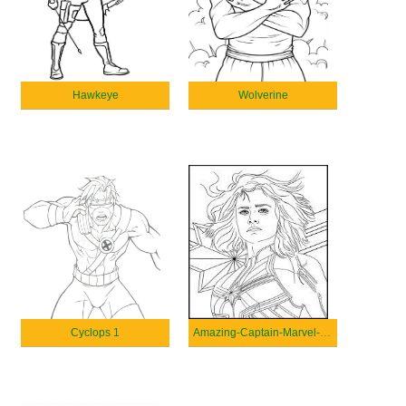
Hawkeye
Wolverine
Cyclops 1
Amazing-Captain-Marvel-coloring