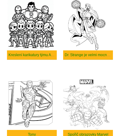
Kreslení karikatury týmu Avengers
Dr. Strange je velmi mocný čaroděj.
Tony
Spořič obrazovky Marvel