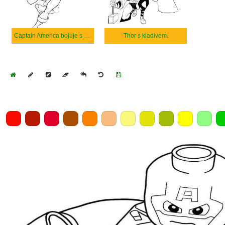
Captain America bojuje s Lebkou.
Thor s kladivem.
Home
Draw
Pencil
Eraser
Undo
Clear
Save