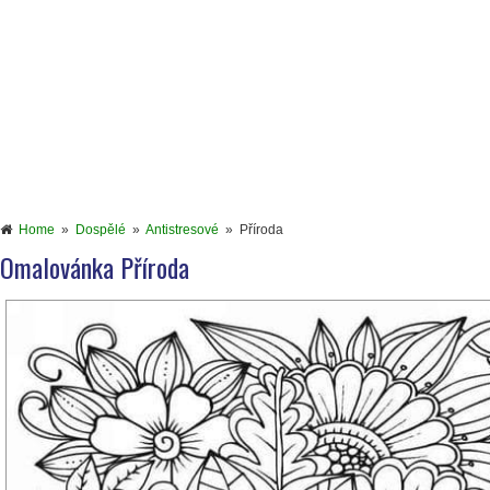
Home
»
Dospělé
»
Antistresové
»
Příroda
Omalovánka Příroda