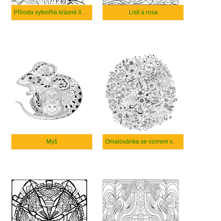
Příroda vytvořila krásné linie jednoduchých vzorů
Listí a rosa
Myš
Omalovánka se vzorem sestávajícím ze stovek květin.