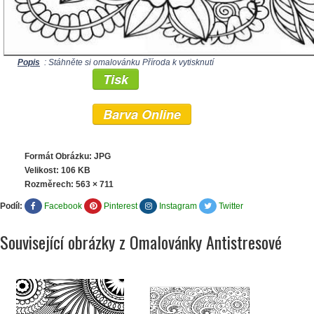
Popis
: Stáhněte si omalovánku Příroda k vytisknutí
Tisk
Barva Online
Formát Obrázku: JPG
Velikost: 106 KB
Rozměrech:
563 × 711
Podíl:
Facebook
Pinterest
Instagram
Twitter
Související obrázky z Omalovánky Antistresové