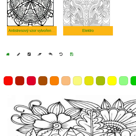
Antistresový vzor vytvořený AI
Elektro
Home
Draw
Pencil
Eraser
Undo
Clear
Save