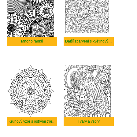
Mnoho řádků
Další zbarvení s květinovým vzorem jako z Indie
Kruhový vzor s ostrými trojúhelníky.
Tvary a vzory