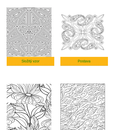
Složitý vzor
Postava