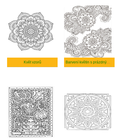
Květ vzorů
Barvení květin s prázdným prostorem ve středu