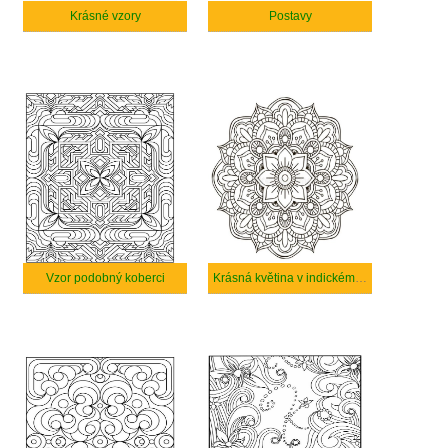
Krásné vzory
Postavy
Vzor podobný koberci
Krásná květina v indickém stylu