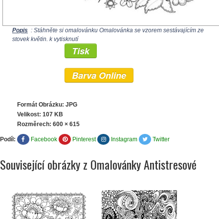
Popis
: Stáhněte si omalovánku Omalovánka se vzorem sestávajícím ze
stovek květin. k vytisknutí
Tisk
Barva Online
Formát Obrázku: JPG
Velikost: 107 KB
Rozměrech:
600 × 615
Podíl:
Facebook
Pinterest
Instagram
Twitter
Související obrázky z Omalovánky Antistresové