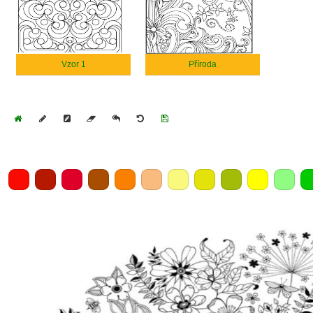
Vzor 1
Příroda
Home
Draw
Pencil
Eraser
Undo
Clear
Save