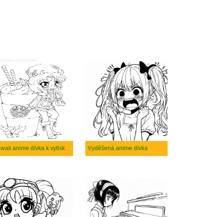
Kawaii anime dívka k vytisknutí
Vyděšená anime dívka