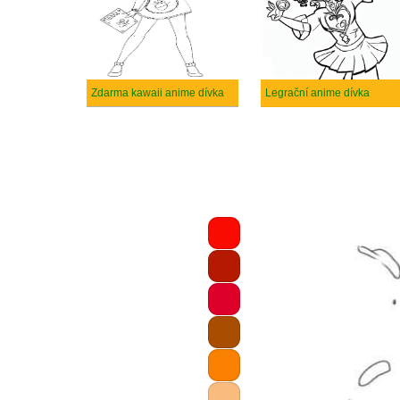
Zdarma kawaii anime dívka
Legrační anime dívka