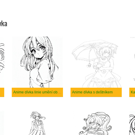
vka
Anime dívka linie umění obrázek
Anime dívka s deštníkem