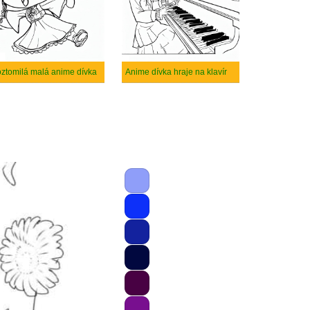
ztomilá malá anime dívka
Anime dívka hraje na klavír