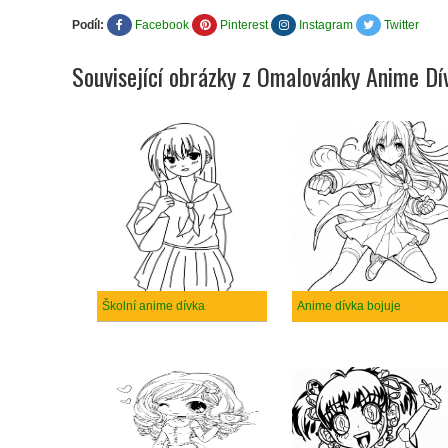
Podíl:
Facebook
Pinterest
Instagram
Twitter
Související obrázky z Omalovánky Anime Dí
Školní anime dívka
Anime dívka bojuje