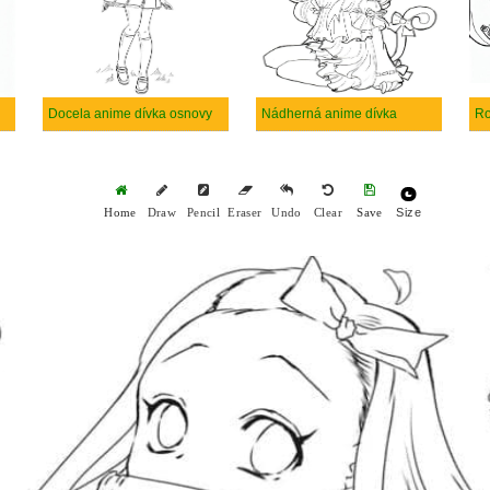
Docela anime dívka osnovy
Nádherná anime dívka
Ro
Size
Home
Draw
Pencil
Eraser
Undo
Clear
Save