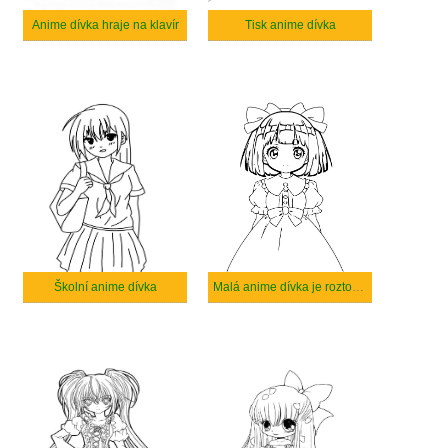
Anime dívka hraje na klavír
Tisk anime dívka
Školní anime dívka
Malá anime dívka je roztomilá