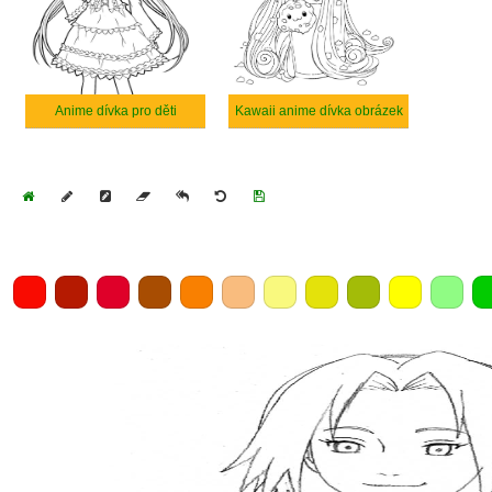
Anime dívka pro děti
Kawaii anime dívka obrázek
Home
Draw
Pencil
Eraser
Undo
Clear
Save