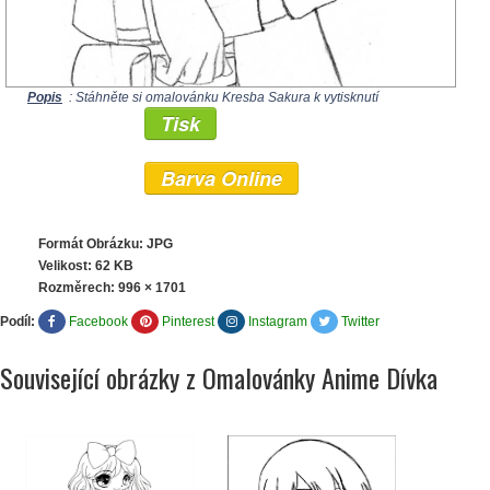
Popis
: Stáhněte si omalovánku Kresba Sakura k vytisknutí
Tisk
Barva Online
Formát Obrázku: JPG
Velikost: 62 KB
Rozměrech:
996 × 1701
Podíl:
Facebook
Pinterest
Instagram
Twitter
Související obrázky z Omalovánky Anime Dívka