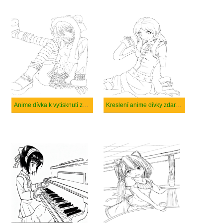
Anime dívka k vytisknutí zdarma
Kreslení anime dívky zdarma