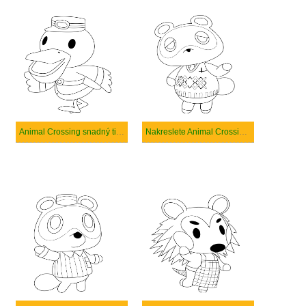
Animal Crossing snadný tisknutelné
Nakreslete Animal Crossing základní tisknutelné