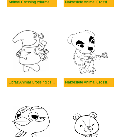
Animal Crossing zdarma základní tisknutelné
Nakreslete Animal Crossing tisknutelné pro děti
Obraz Animal Crossing tisknutelné
Nakreslete Animal Crossing k vytisknutí