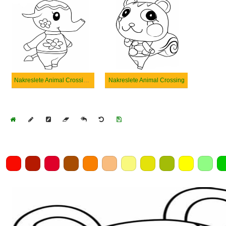
Nakreslete Animal Crossing k vytisknutí zdarma
Nakreslete Animal Crossing
Home
Draw
Pencil
Eraser
Undo
Clear
Save