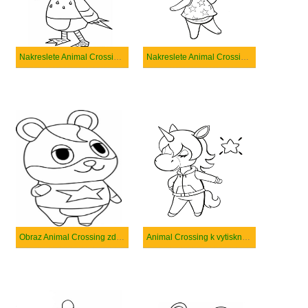
Nakreslete Animal Crossing zdarma základní
Nakreslete Animal Crossing zdarma základní tisknutelné
Obraz Animal Crossing zdarma tisknutelné
Animal Crossing k vytisknutí zdarma