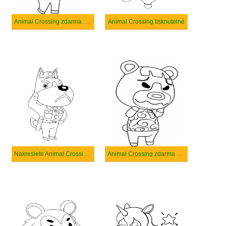
Animal Crossing zdarma snadný tisknutelné
Animal Crossing tisknutelné
Nakreslete Animal Crossing prostý tisknutelné
Animal Crossing zdarma základní