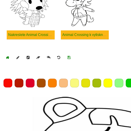
Nakreslete Animal Crossing tisknutelné pro děti
Animal Crossing k vytisknutí zdarma
Home
Draw
Pencil
Eraser
Undo
Clear
Save