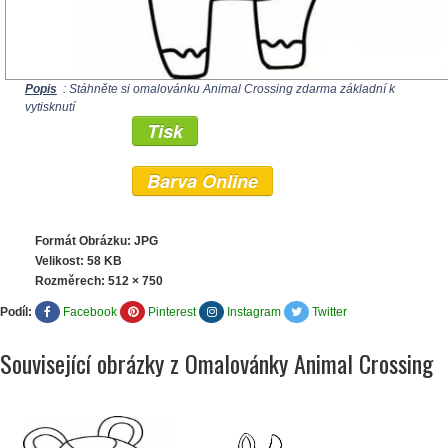
Popis
: Stáhněte si omalovánku Animal Crossing zdarma základní k
vytisknutí
Tisk
Barva Online
Formát Obrázku: JPG
Velikost: 58 KB
Rozměrech:
512 × 750
Podíl:
Facebook
Pinterest
Instagram
Twitter
Související obrázky z Omalovánky Animal Crossing