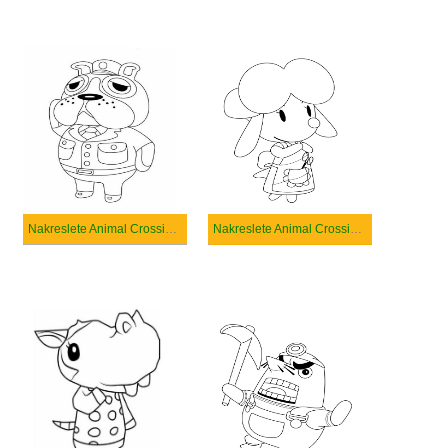
Nakreslete Animal Crossing snadný
Nakreslete Animal Crossing zdarma snadný