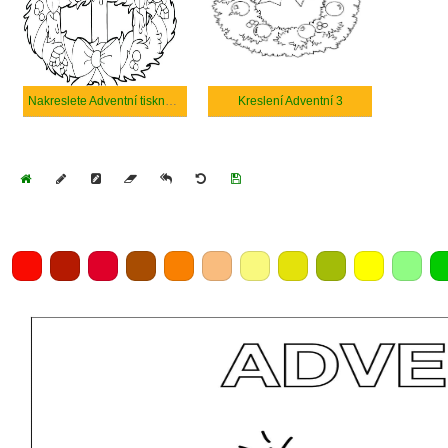
Nakreslete Adventní tisknutelné pro děti
Kreslení Adventní 3
Home
Draw
Pencil
Eraser
Undo
Clear
Save