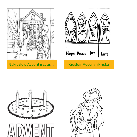
Nakreslete Adventní zdarma pro děti
Kreslení Adventní k tisku