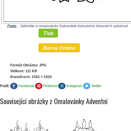
Popis
: Stáhněte si omalovánku Nakreslete tisknutelné Adventní k vytisknutí
Tisk
Barva Online
Formát Obrázku: JPG
Velikost: 111 KB
Rozměrech:
1562 × 1920
Podíl:
Facebook
Pinterest
Instagram
Twitter
Související obrázky z Omalovánky Adventní