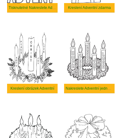
Tisknutelné Nakreslete Adventní
Kreslení Adventní zdarma
Kreslení obrázek Adventní
Nakreslete Adventní jednoduché u dětí