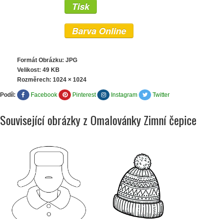
Tisk
Barva Online
Formát Obrázku: JPG
Velikost: 49 KB
Rozměrech:
1024 × 1024
Podíl:
Facebook
Pinterest
Instagram
Twitter
Související obrázky z Omalovánky Zimní čepice