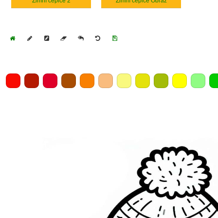
Zimní čepice 2
Zimní čepice Obraz
Home
Draw
Pencil
Eraser
Undo
Clear
Save