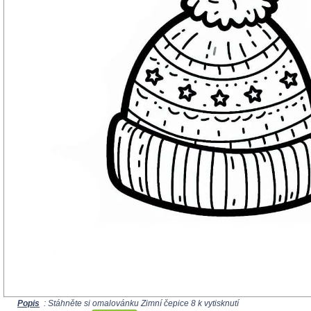
Popis
: Stáhněte si omalovánku Zimní čepice 8 k vytisknutí