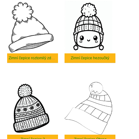
Zimní čepice roztomilý zdarma
Zimní čepice hezoučký