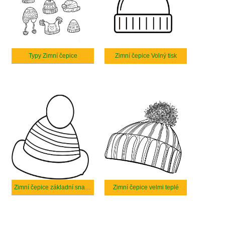
Typy Zimní čepice
Zimní čepice Volný tisk
Zimní čepice základní snadné
Zimní čepice velmi teplé