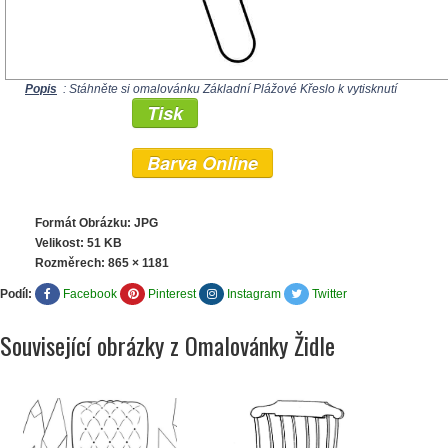
Popis
: Stáhněte si omalovánku Základní Plážové Křeslo k vytisknutí
Tisk
Barva Online
Formát Obrázku: JPG
Velikost: 51 KB
Rozměrech:
865 × 1181
Podíl:
Facebook
Pinterest
Instagram
Twitter
Související obrázky z Omalovánky Židle