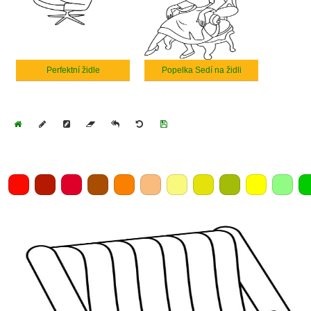
Perfektní židle
Popelka Sedí na židli
Home
Draw
Pencil
Eraser
Undo
Clear
Save