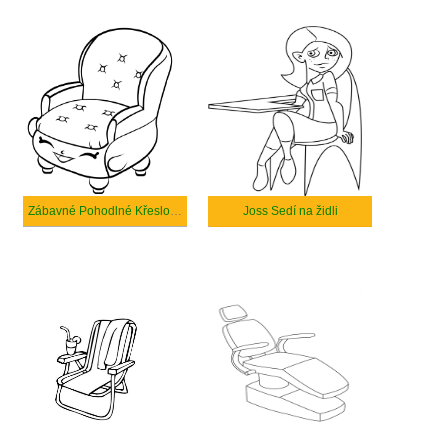
Zábavné Pohodlné Křeslo Shopkin
Joss Sedí na židli