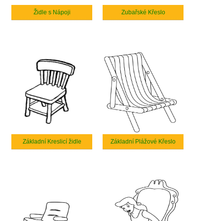
Židle s Nápoji
Zubařské Křeslo
Základní Kreslicí židle
Základní Plážové Křeslo