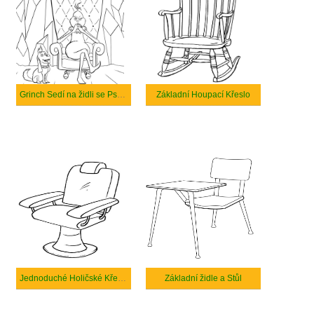
Grinch Sedí na židli se Psem
Základní Houpací Křeslo
Jednoduché Holičské Křeslo
Základní židle a Stůl