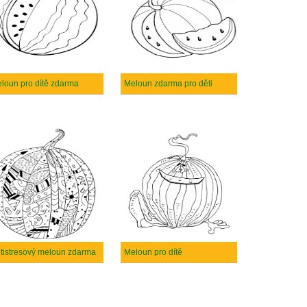
loun pro dítě zdarma
Meloun zdarma pro děti
tistresový meloun zdarma
Meloun pro dítě