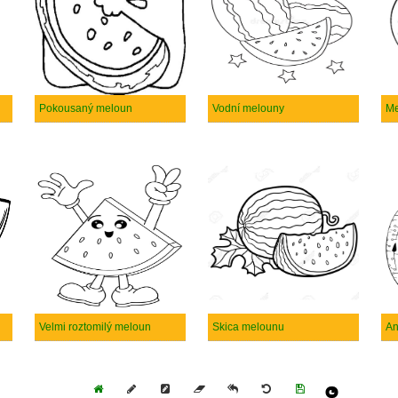
Pokousaný meloun
Vodní melouny
Me
Velmi roztomilý meloun
Skica melounu
An