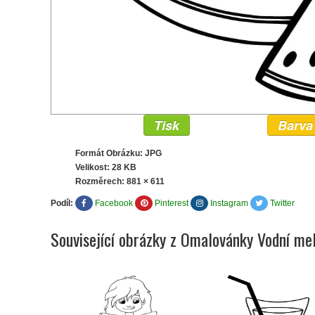
Tisk
Barva
Formát Obrázku: JPG
Velikost: 28 KB
Rozměrech:
881 × 611
Podíl:
Facebook
Pinterest
Instagram
Twitter
Související obrázky z Omalovánky Vodní me