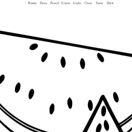
Size
Home
Draw
Pencil
Eraser
Undo
Clear
Save