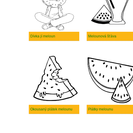
Dívka jí meloun
Melounová šťáva
Okousaný plátek melounu
Plátky melounu