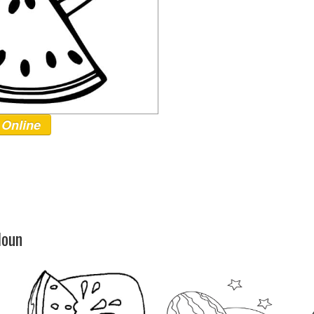
 Online
loun