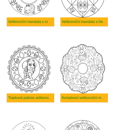
Velikonoční mandala s roztomilými kuřaty
Velikonoční mandala s Hello Kitty
Tlapková patrola velikonoční mandala
Komplexní velikonoční mandala