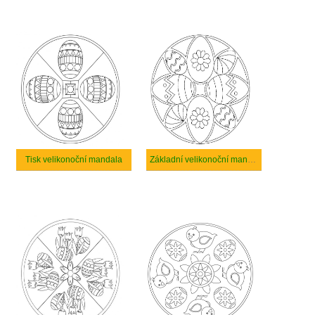
Tisk velikonoční mandala
Základní velikonoční mandala