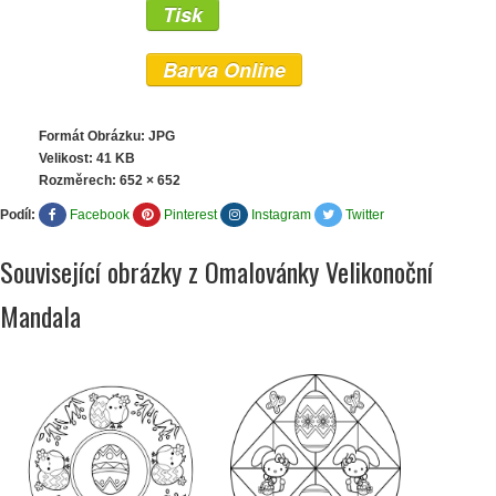
Tisk
Barva Online
Formát Obrázku: JPG
Velikost: 41 KB
Rozměrech:
652 × 652
Podíl:
Facebook
Pinterest
Instagram
Twitter
Související obrázky z Omalovánky Velikonoční
Mandala