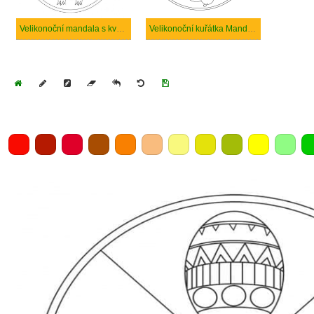
Velikonoční mandala s květinami
Velikonoční kuřátka Mandala
Home
Draw
Pencil
Eraser
Undo
Clear
Save