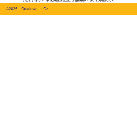
vybarvíte online (kompatibilní s tablety iPad a Android).
©2026 – Omalovanek.Cz