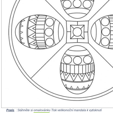
Popis
: Stáhněte si omalovánku Tisk velikonoční mandala k vytisknutí