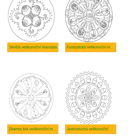
Skvělá velikonoční mandala
Fantastická velikonoční mandala
Zdarma tisk velikonoční mandala
Jednoduchá velikonoční mandala pro děti