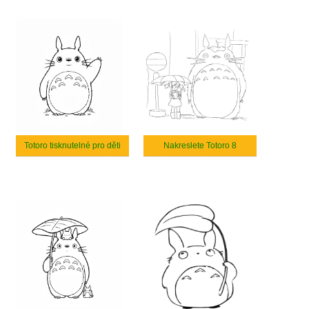
Totoro tisknutelné pro děti
Nakreslete Totoro 8