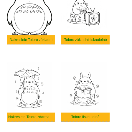
Nakreslete Totoro základní
Totoro základní tisknutelné
Nakreslete Totoro zdarma základní
Totoro tisknutelné