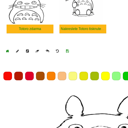
Totoro zdarma
Nakreslete Totoro tisknutelné
Home
Draw
Pencil
Eraser
Undo
Clear
Save