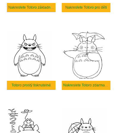
Nakreslete Totoro základní tisknutelné
Nakreslete Totoro pro děti
Totoro prostý tisknutelné
Nakreslete Totoro zdarma pro děti