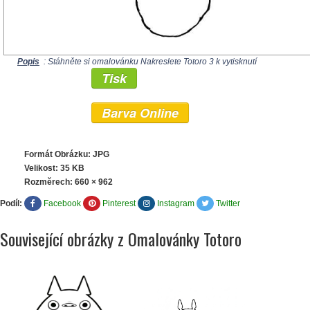
Popis
: Stáhněte si omalovánku Nakreslete Totoro 3 k vytisknutí
Tisk
Barva Online
Formát Obrázku: JPG
Velikost: 35 KB
Rozměrech:
660 × 962
Podíl:
Facebook
Pinterest
Instagram
Twitter
Související obrázky z Omalovánky Totoro