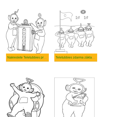
Nakreslete Teletubbies prostý
Teletubbies zdarma základní