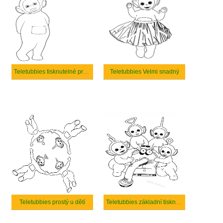
Teletubbies tisknutelné pro děti
Teletubbies Velmi snadný
Teletubbies prostý u dětí
Teletubbies základní tisknutelné