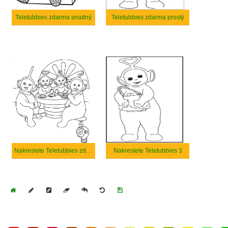
Teletubbies zdarma snadný
Teletubbies zdarma prostý
Nakreslete Teletubbies zdarma
Nakreslete Teletubbies 3
Home
Draw
Pencil
Eraser
Undo
Clear
Save