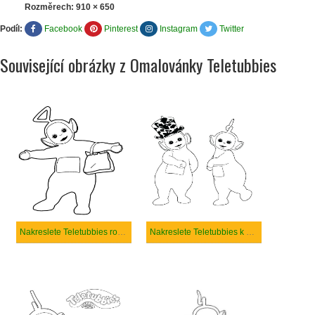
Rozměrech:
910 × 650
Podíl:
Facebook
Pinterest
Instagram
Twitter
Související obrázky z Omalovánky Teletubbies
Nakreslete Teletubbies roztomilý
Nakreslete Teletubbies k vytisknutí zdarma