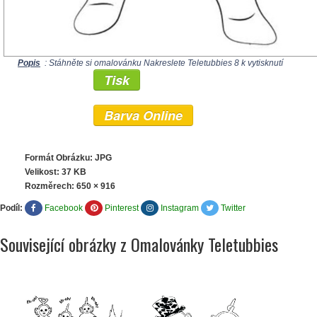
Popis
: Stáhněte si omalovánku Nakreslete Teletubbies 8 k vytisknutí
Tisk
Barva Online
Formát Obrázku: JPG
Velikost: 37 KB
Rozměrech:
650 × 916
Podíl:
Facebook
Pinterest
Instagram
Twitter
Související obrázky z Omalovánky Teletubbies