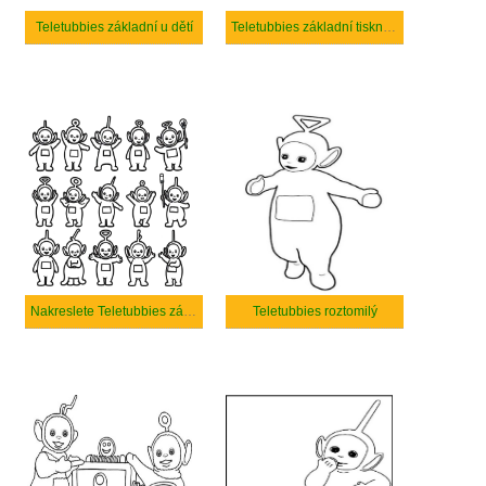
Teletubbies základní u dětí
Teletubbies základní tisknutelné
Nakreslete Teletubbies základní u dětí
Teletubbies roztomilý