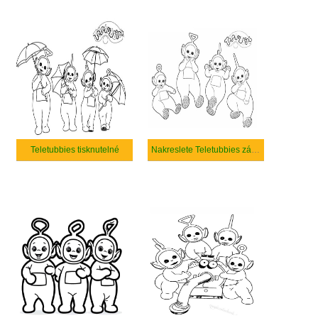
Teletubbies tisknutelné
Nakreslete Teletubbies základní tisknutelné