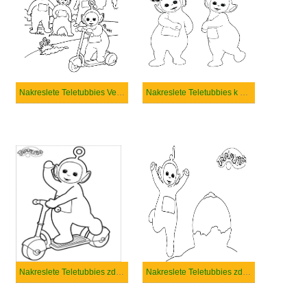
Nakreslete Teletubbies Velmi základní
Nakreslete Teletubbies k vytisknutí zdarma
Nakreslete Teletubbies zdarma pro děti
Nakreslete Teletubbies zdarma základní