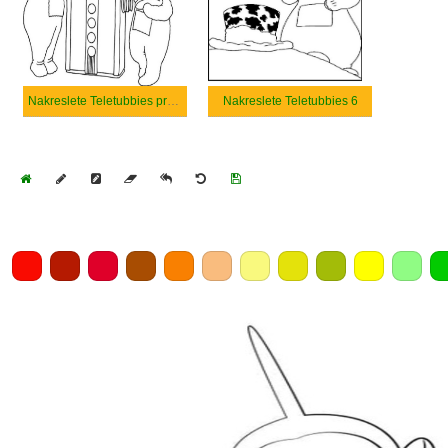
Nakreslete Teletubbies prostý
Nakreslete Teletubbies 6
Home
Draw
Pencil
Eraser
Undo
Clear
Save