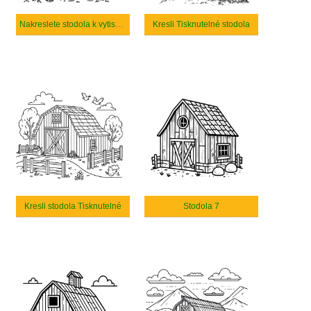
Nakreslete stodola k vytisknutí
Kresli Tisknutelné stodola
Kresli stodola Tisknutelné
Stodola 7