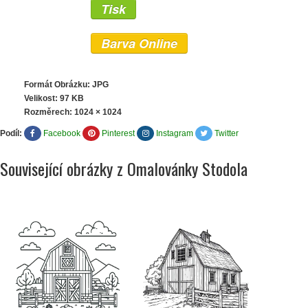
Tisk
Barva Online
Formát Obrázku: JPG
Velikost: 97 KB
Rozměrech:
1024 × 1024
Podíl:
Facebook
Pinterest
Instagram
Twitter
Související obrázky z Omalovánky Stodola