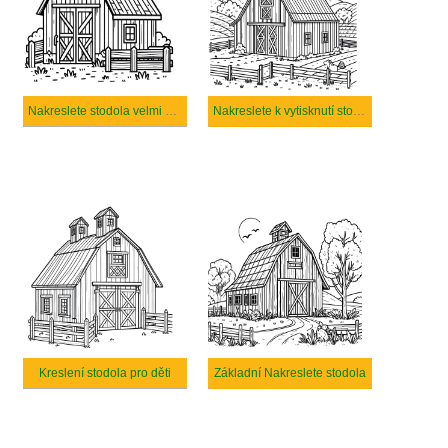
Nakreslete stodola velmi snadno
Nakreslete k vytisknutí stodola
Kreslení stodola pro děti
Základní Nakreslete stodola