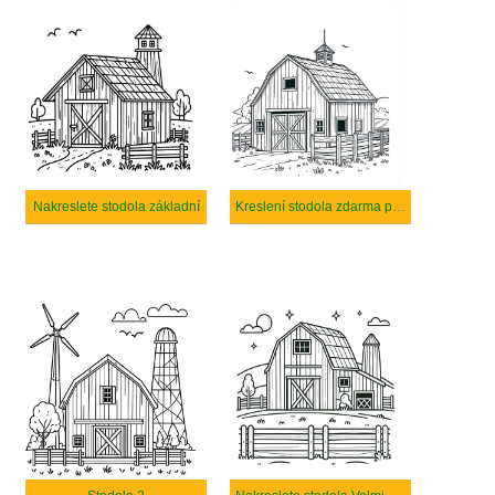
Nakreslete stodola základní
Kreslení stodola zdarma pro děti