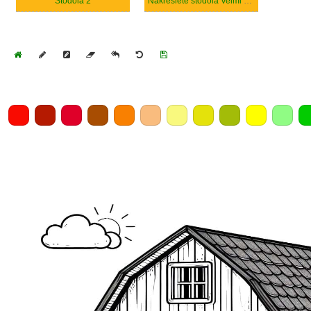
Stodola 2
Nakreslete stodola Velmi základní
Home
Draw
Pencil
Eraser
Undo
Clear
Save