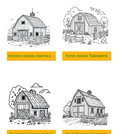
Kreslení stodola zdarma pro děti
Kresli stodola Tisknutelné