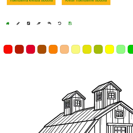
Tisknutelná kresba stodola
Kresli Tisknutelné stodola
Home
Draw
Pencil
Eraser
Undo
Clear
Save