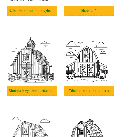
Nakreslete stodola k vytisknutí
Stodola 4
Stodola k vytisknutí zdarma pro děti
Zdarma kreslení stodola