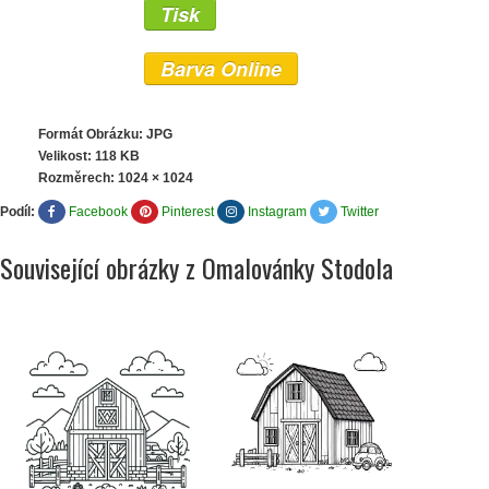
Tisk
Barva Online
Formát Obrázku: JPG
Velikost: 118 KB
Rozměrech:
1024 × 1024
Podíl:
Facebook
Pinterest
Instagram
Twitter
Související obrázky z Omalovánky Stodola