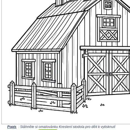
Popis
: Stáhněte si omalovánku Kreslení stodola pro děti k vytisknutí