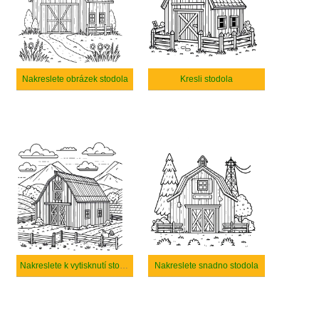
Nakreslete obrázek stodola
Kresli stodola
Nakreslete k vytisknutí stodola
Nakreslete snadno stodola