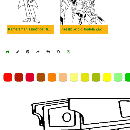
Kameraman s možností tisku
Kreslit Skibidi toaleta Základní
Home
Draw
Pencil
Eraser
Undo
Clear
Save