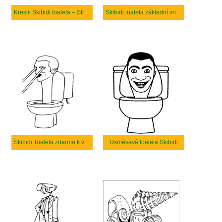
Kreslit Skibidi toaleta – Strana 8
Skibidi toaleta základní snadné
Skibidi Toaleta zdarma k vytisknutí
Usměvavá toaleta Skibidi