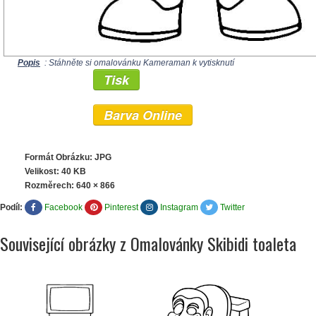
Popis
: Stáhněte si omalovánku Kameraman k vytisknutí
Tisk
Barva Online
Formát Obrázku: JPG
Velikost: 40 KB
Rozměrech:
640 × 866
Podíl:
Facebook
Pinterest
Instagram
Twitter
Související obrázky z Omalovánky Skibidi toaleta