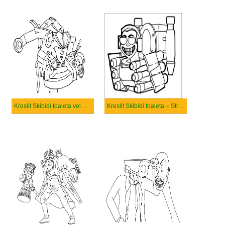
Kreslit Skibidi toaleta velmi cool
Kreslit Skibidi toaleta – Strana 7