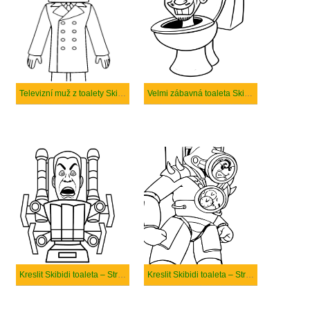
Televizní muž z toalety Skibidi
Velmi zábavná toaleta Skibidi
Kreslit Skibidi toaleta – Strana 2
Kreslit Skibidi toaleta – Strana 4