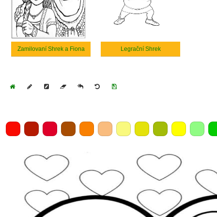
Zamilovaní Shrek a Fiona
Legrační Shrek
Home
Draw
Pencil
Eraser
Undo
Clear
Save