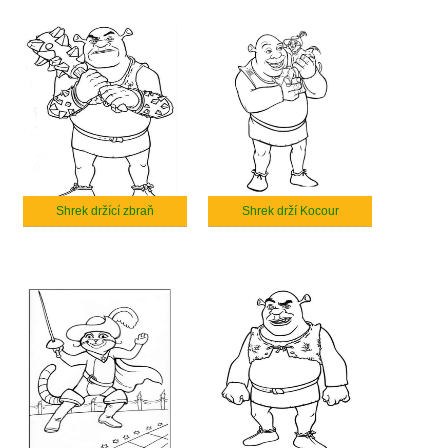
Shrek držící zbraň
Shrek drží Kocour