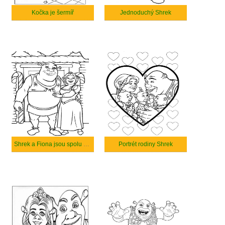
Kočka je šermíř
Jednoduchý Shrek
Shrek a Fiona jsou spolu šťastní
Portrét rodiny Shrek