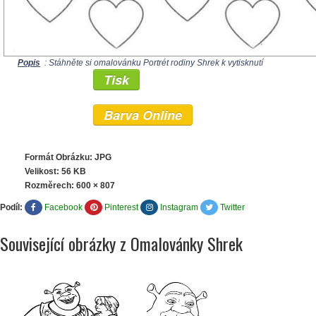
Popis
: Stáhněte si omalovánku Portrét rodiny Shrek k vytisknutí
Tisk
Barva Online
Formát Obrázku: JPG
Velikost: 56 KB
Rozměrech:
600 × 807
Podíl:
Facebook
Pinterest
Instagram
Twitter
Související obrázky z Omalovánky Shrek