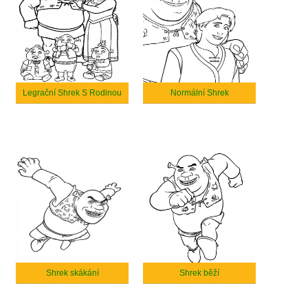
Legrační Shrek S Rodinou
Normální Shrek
Shrek skákání
Shrek běží