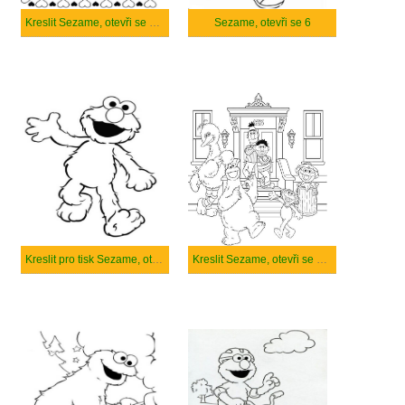
Kreslit Sezame, otevři se velmi roztomile
Sezame, otevři se 6
Kreslit pro tisk Sezame, otevři se
Kreslit Sezame, otevři se pro tisk