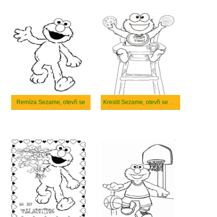
Remíza Sezame, otevři se
Kreslit Sezame, otevři se zdarma