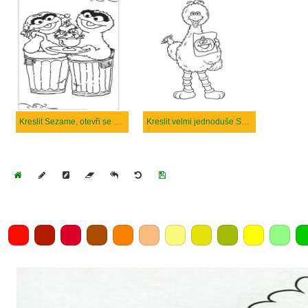
Kreslit Sezame, otevři se velmi základní
Kreslit velmi jednoduše Sezame, otevři se
Home
Draw
Pencil
Eraser
Undo
Clear
Save