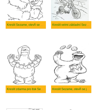
Kreslit Sezame, otevři se normální
Kreslit velmi základní Sezame, otevři se
Kreslit zdarma pro tisk Sezame, otevři se
Kreslit Sezame, otevři se jednoduše