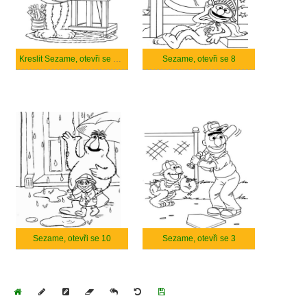
Kreslit Sezame, otevři se velmi snadno
Sezame, otevři se 8
Sezame, otevři se 10
Sezame, otevři se 3
Home
Draw
Pencil
Eraser
Undo
Clear
Save