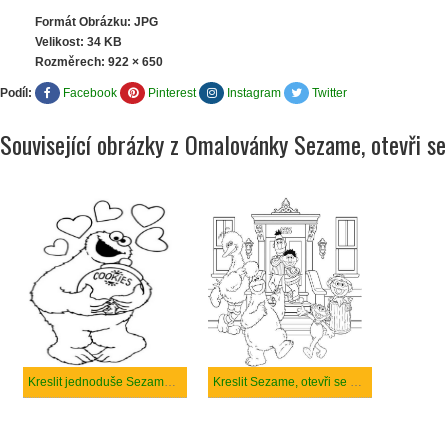
Formát Obrázku: JPG
Velikost: 34 KB
Rozměrech:
922 × 650
Podíl:
Facebook
Pinterest
Instagram
Twitter
Související obrázky z Omalovánky Sezame, otevři se
Kreslit jednoduše Sezame, otevři se
Kreslit Sezame, otevři se pro tisk