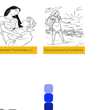
Nakreslete Pocahontas a John Smith
Disney princezna Pocahonta