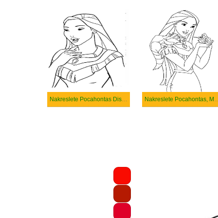
Nakreslete Pocahontas Disney
Nakreslete Pocahontas, 