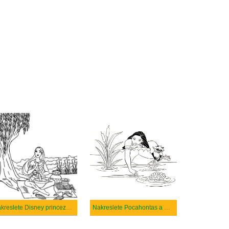
Nakreslete Disney princeznu Pocahontas
Nakreslete Pocahontas a Meeko