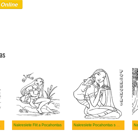
 Online
as
m Powhatanem
Nakreslete Flit a Pocahontas
Nakreslete Pocahontas s Meeko