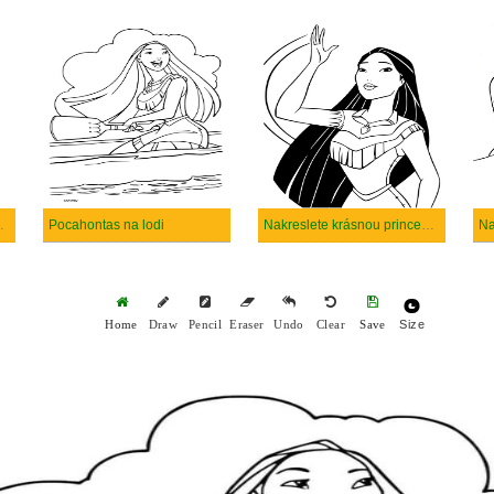
Meeko a Flit
Pocahontas na lodi
Nakreslete krásnou princeznu Pocahontas
Size
Home
Draw
Pencil
Eraser
Undo
Clear
Save