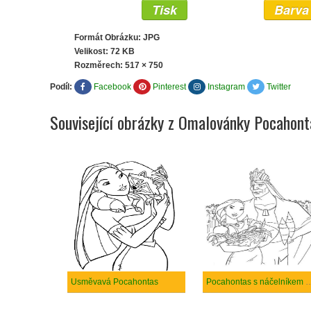
Tisk
Barva
Formát Obrázku: JPG
Velikost: 72 KB
Rozměrech:
517 × 750
Podíl:
Facebook
Pinterest
Instagram
Twitter
Související obrázky z Omalovánky Pocahont
Usměvavá Pocahontas
Pocahontas s náčelníke