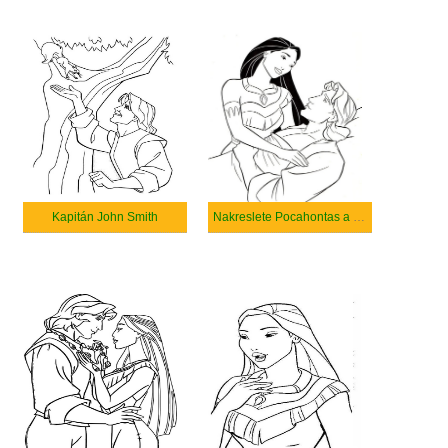
Kapitán John Smith
Nakreslete Pocahontas a John Smith