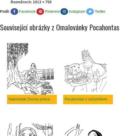
Rozměrech:
1013 × 750
Podíl:
Facebook
Pinterest
Instagram
Twitter
Související obrázky z Omalovánky Pocahontas
Nakreslete Disney princeznu Pocahontas
Pocahontas s náčelníkem Powhatanem