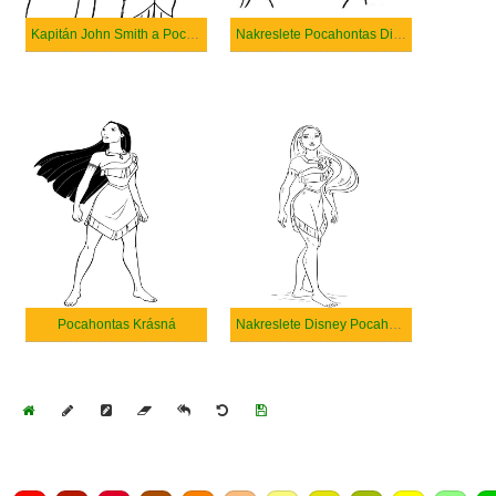
Kapitán John Smith a Pocahontas
Nakreslete Pocahontas Disney
Pocahontas Krásná
Nakreslete Disney Pocahontas
Home
Draw
Pencil
Eraser
Undo
Clear
Save