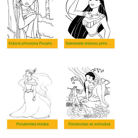
Krásná princezna Pocahontas
Nakreslete krásnou princeznu Pocahontas
Pocahontas kresba
Pocahontas se schovává