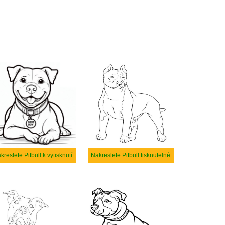
kreslete Pitbull k vytisknutí
Nakreslete Pitbull tisknutelné