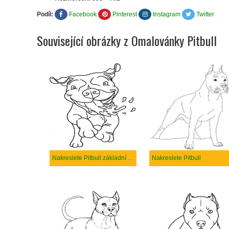
Podíl:
Facebook
Pinterest
Instagram
Twitter
Související obrázky z Omalovánky Pitbull
Nakreslete Pitbull základní tisknutelné
Nakreslete Pitbull