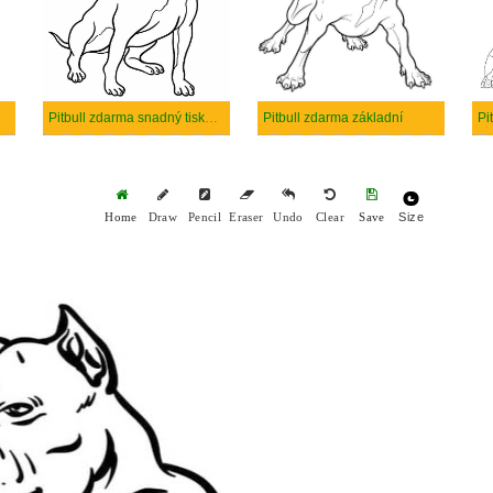
Pitbull zdarma snadný tisknutelné
Pitbull zdarma základní
Pi
Size
Home
Draw
Pencil
Eraser
Undo
Clear
Save