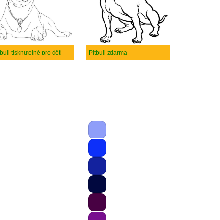
tbull tisknutelné pro děti
Pitbull zdarma