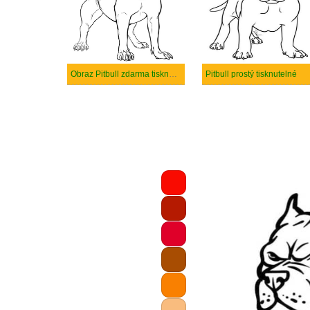
Obraz Pitbull zdarma tisknutelné
Pitbull prostý tisknutelné