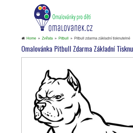
Home
»
Zvířata
»
Pitbull
»
Pitbull zdarma základní tisknutelné
Omalovánka Pitbull Zdarma Základní Tisknu