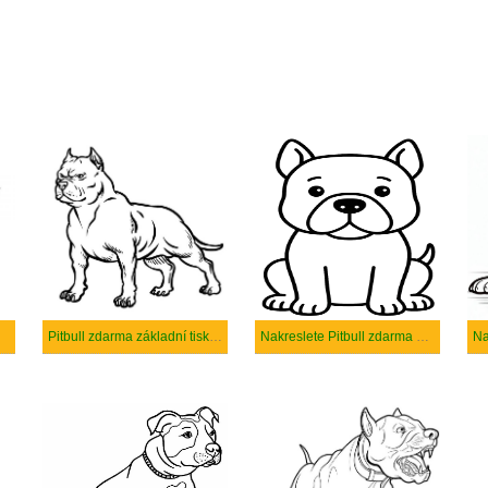
Pitbull zdarma základní tisknutelné
Nakreslete Pitbull zdarma základní tisknutelné
Na