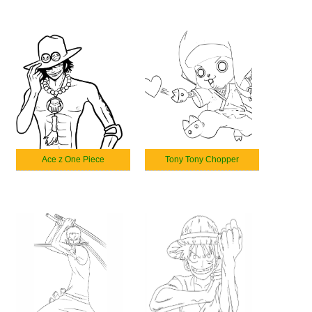
Ace z One Piece
Tony Tony Chopper