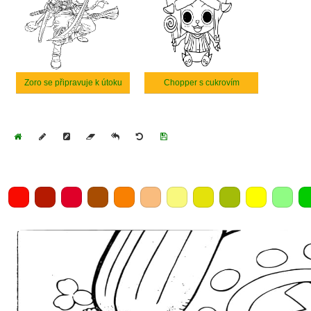
Zoro se připravuje k útoku
Chopper s cukrovím
Home
Draw
Pencil
Eraser
Undo
Clear
Save