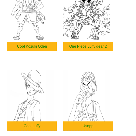
Cool Kozuki Oden
One Piece Luffy gear 2
Cool Luffy
Usopp