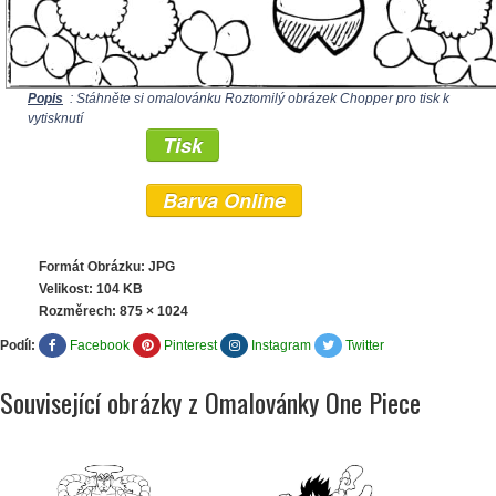
Popis
: Stáhněte si omalovánku Roztomilý obrázek Chopper pro tisk k
vytisknutí
Tisk
Barva Online
Formát Obrázku: JPG
Velikost: 104 KB
Rozměrech:
875 × 1024
Podíl:
Facebook
Pinterest
Instagram
Twitter
Související obrázky z Omalovánky One Piece