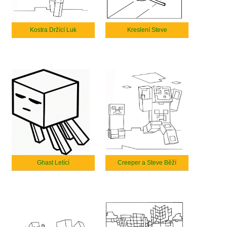
Kostra Držící Luk
Kreslení Steve
Ghast Letící
Creeper a Steve Běží