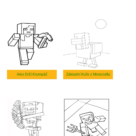
Alex Drží Krumpáč
Základní Kuře z Minecraftu