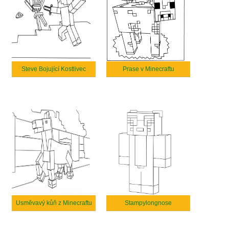
Steve Bojující Kostlivec
Prase v Minecraftu
Usměvavý kůň z Minecraftu
Stampylongnose