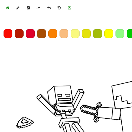
Home
Draw
Pencil
Eraser
Undo
Clear
Save