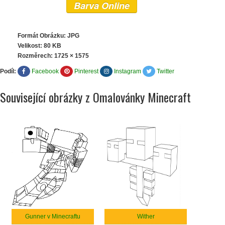
Barva Online
Formát Obrázku: JPG
Velikost: 80 KB
Rozměrech:
1725 × 1575
Podíl:
Facebook
Pinterest
Instagram
Twitter
Související obrázky z Omalovánky Minecraft
Gunner v Minecraftu
Wither