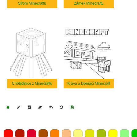
Strom Minecraftu
Zámek Minecraftu
Chobotnice z Minecraftu
Kráva a Domácí Minecraft
Home
Draw
Pencil
Eraser
Undo
Clear
Save