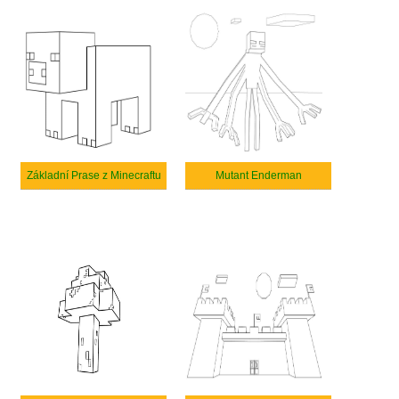
Základní Prase z Minecraftu
Mutant Enderman