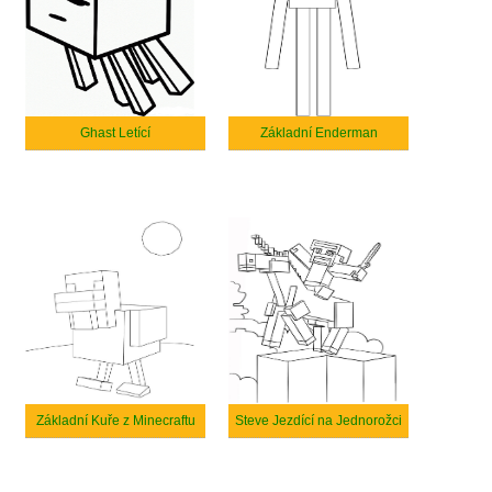
Ghast Letící
Základní Enderman
Základní Kuře z Minecraftu
Steve Jezdící na Jednorožci