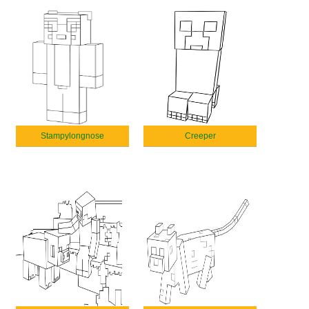
Stampylongnose
Creeper