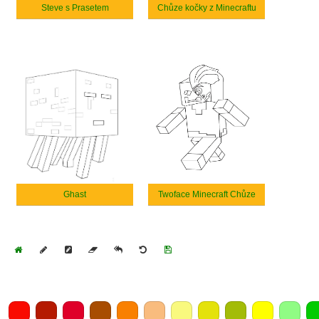
Steve s Prasetem
Chůze kočky z Minecraftu
Ghast
Twoface Minecraft Chůze
Home
Draw
Pencil
Eraser
Undo
Clear
Save