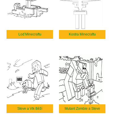
Loď Minecraftu
Kostra Minecraftu
Steve a Vlk Běží
Mutant Zombie a Steve