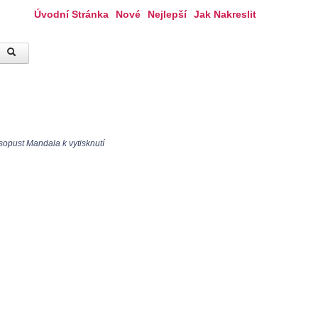
Úvodní Stránka
Nové
Nejlepší
Jak Nakreslit
opust Mandala k vytisknutí