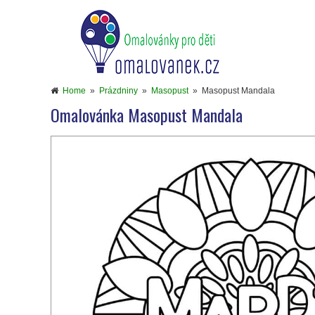
Home
»
Prázdniny
»
Masopust
»
Masopust Mandala
Omalovánka Masopust Mandala