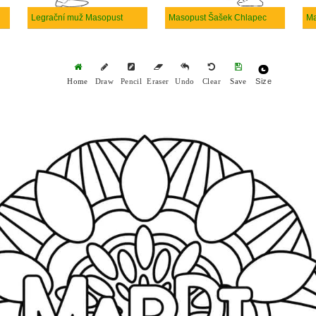
Legrační muž Masopust
Masopust Šašek Chlapec
Ma
Size
Home
Draw
Pencil
Eraser
Undo
Clear
Save