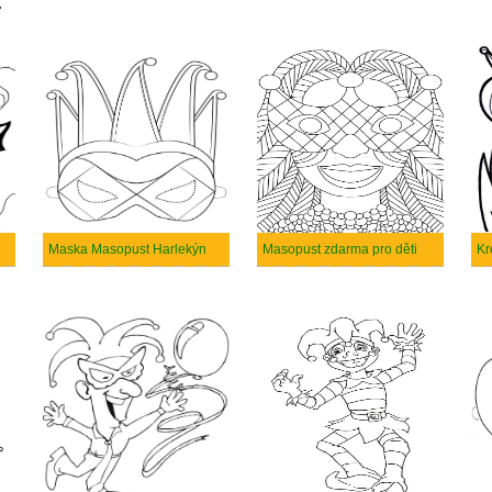
Maska Masopust Harlekýn
Masopust zdarma pro děti
Kr