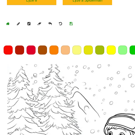
Lyže 8
Lyže a Spiderman
Home
Draw
Pencil
Eraser
Undo
Clear
Save