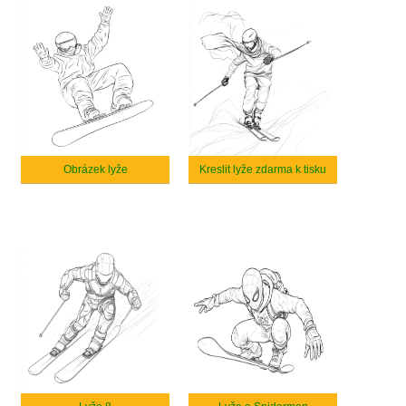
Obrázek lyže
Kreslit lyže zdarma k tisku