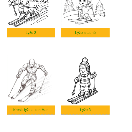
Lyže 2
Lyže snadné
Kreslit lyže a Iron Man
Lyže 3