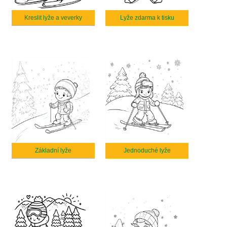
Kreslit lyže a veverky
Lyže zdarma k tisku
Základní lyže
Jednoduché lyže