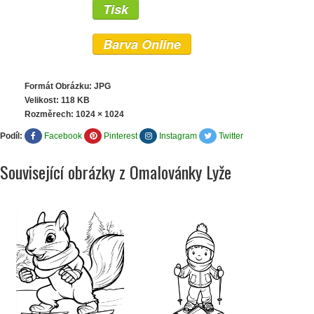
Tisk
Barva Online
Formát Obrázku: JPG
Velikost: 118 KB
Rozměrech:
1024 × 1024
Podíl:
Facebook
Pinterest
Instagram
Twitter
Související obrázky z Omalovánky Lyže