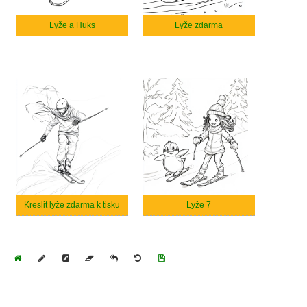
Lyže a Huks
Lyže zdarma
Kreslit lyže zdarma k tisku
Lyže 7
Home
Draw
Pencil
Eraser
Undo
Clear
Save