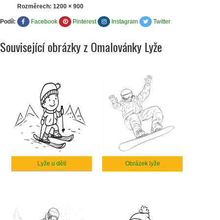
Rozměrech:
1200 × 900
Podíl:
Facebook
Pinterest
Instagram
Twitter
Související obrázky z Omalovánky Lyže
Lyže u dětí
Obrázek lyže