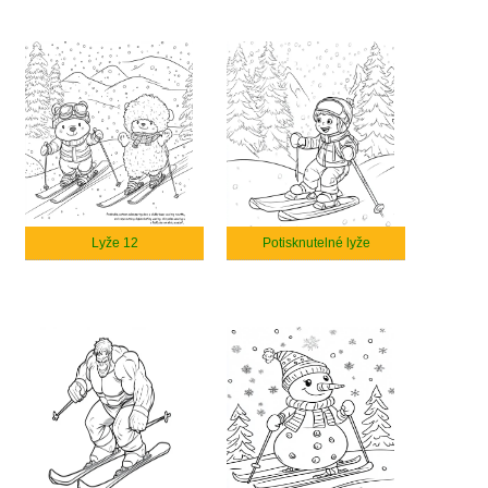
Lyže 12
Potisknutelné lyže