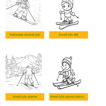
Nakreslete obrázek lyže
Kreslit lyže dětí
Kreslit lyže zdarma
Kreslit lyže zdarma tisknutelné