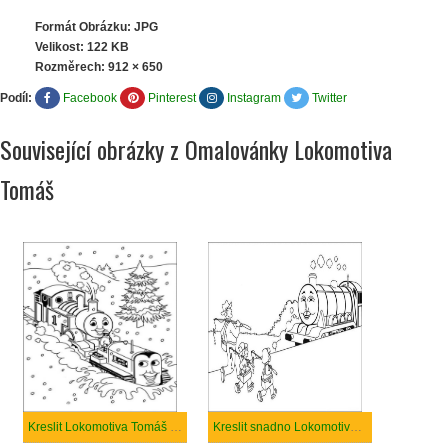
Formát Obrázku: JPG
Velikost: 122 KB
Rozměrech:
912 × 650
Podíl:
Facebook
Pinterest
Instagram
Twitter
Související obrázky z Omalovánky Lokomotiva
Tomáš
Kreslit Lokomotiva Tomáš zdarma k tisku
Kreslit snadno Lokomotiva Tomáš