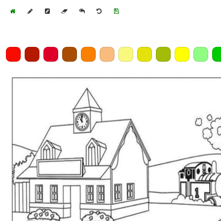
Home
Draw
Pencil
Eraser
Undo
Clear
Save