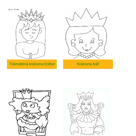
Tisknutelná královna Esther
Královna tvář