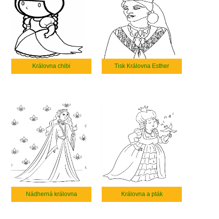
Královna chibi
Tisk Královna Esther
Nádherná královna
Královna a pták