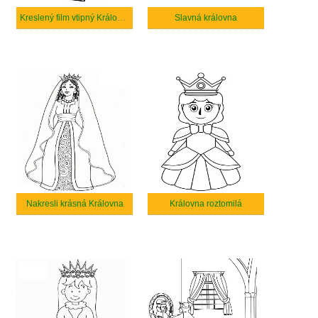
Kreslený film vtipný Královna
Slavná královna
Nakresli krásná Královna
Královna roztomilá