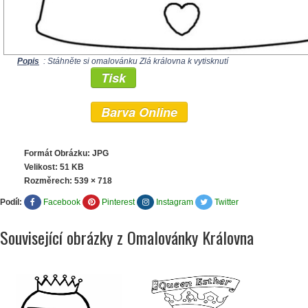
Popis
: Stáhněte si omalovánku Zlá královna k vytisknutí
Tisk
Barva Online
Formát Obrázku: JPG
Velikost: 51 KB
Rozměrech:
539 × 718
Podíl:
Facebook
Pinterest
Instagram
Twitter
Související obrázky z Omalovánky Královna