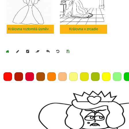
Královna roztomilá úsměvem
Královna v zrcadle
Home
Draw
Pencil
Eraser
Undo
Clear
Save