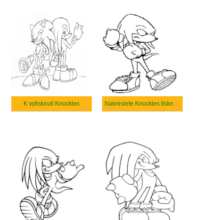
K vytisknutí Knuckles
Nakreslete Knuckles tisknutelné