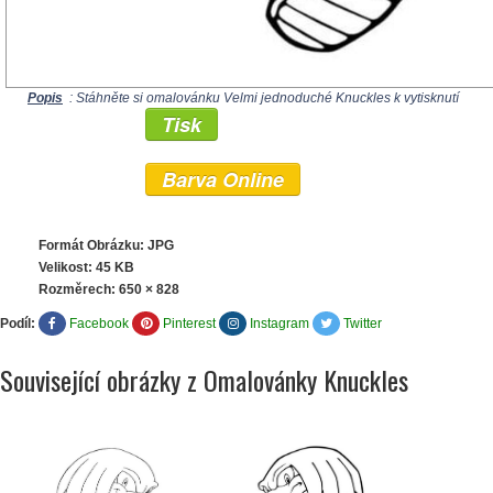
Popis
: Stáhněte si omalovánku Velmi jednoduché Knuckles k vytisknutí
Tisk
Barva Online
Formát Obrázku: JPG
Velikost: 45 KB
Rozměrech:
650 × 828
Podíl:
Facebook
Pinterest
Instagram
Twitter
Související obrázky z Omalovánky Knuckles