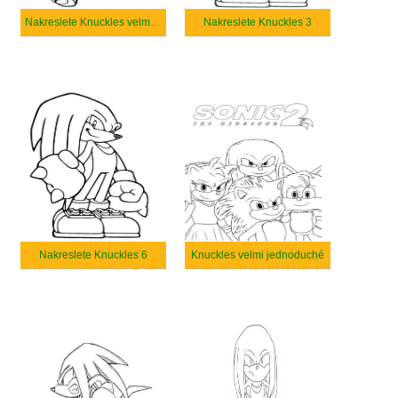
Nakreslete Knuckles velmi roztomilý
Nakreslete Knuckles 3
Nakreslete Knuckles 6
Knuckles velmi jednoduché