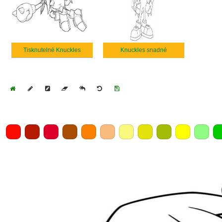
Tisknutelné Knuckles
Knuckles snadné
Home
Draw
Pencil
Eraser
Undo
Clear
Save