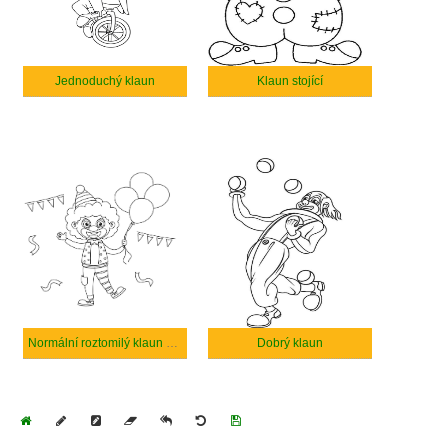
Jednoduchý klaun
Klaun stojící
Normální roztomilý klaun pro děti
Dobrý klaun
Home
Draw
Pencil
Eraser
Undo
Clear
Save