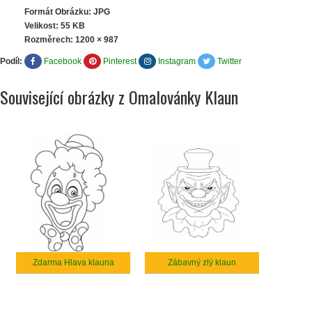
Formát Obrázku: JPG
Velikost: 55 KB
Rozměrech:
1200 × 987
Podíl:
Facebook
Pinterest
Instagram
Twitter
Související obrázky z Omalovánky Klaun
Zdarma Hlava klauna
Zábavný zlý klaun