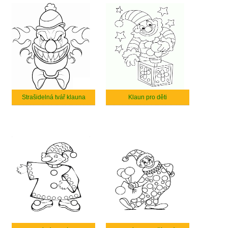
Strašidelná tvář klauna
Klaun pro děti