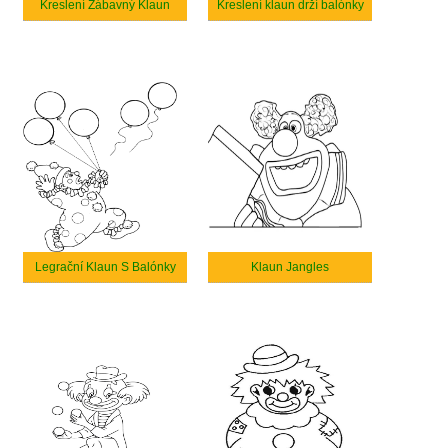
Kreslení Zábavný Klaun
Kreslení klaun drží balónky
Legrační Klaun S Balónky
Klaun Jangles