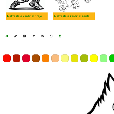
Nakreslete kardinál hraje basketbal
Nakreslete kardinál zentangle
Home
Draw
Pencil
Eraser
Undo
Clear
Save