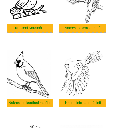
Kreslení Kardinál 1
Nakreslete dva kardinál
Nakreslete kardinál malého
Nakreslete kardinál letí