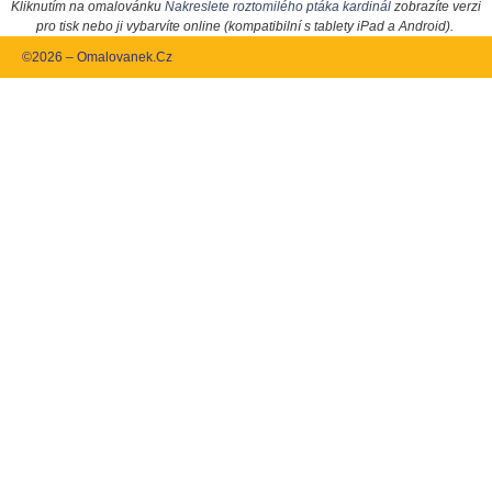
Kliknutím na omalovánku
Nakreslete roztomilého ptáka kardinál
zobrazíte verzi
pro tisk nebo ji vybarvíte online (kompatibilní s tablety iPad a Android).
©2026 – Omalovanek.Cz