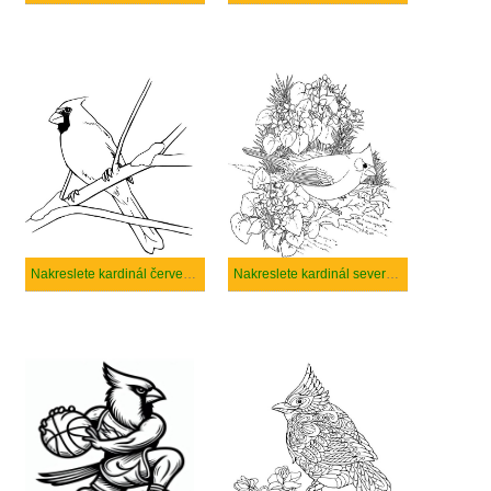
Nakreslete kardinál červenohnědého ptáka
Nakreslete kardinál severního ptáka