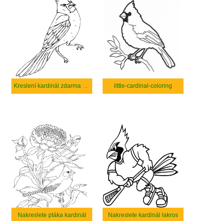
Kreslení kardinál zdarma k vytisknutí
little-cardinal-coloring
Nakreslete ptáka kardinál
Nakreslete kardinál lakros