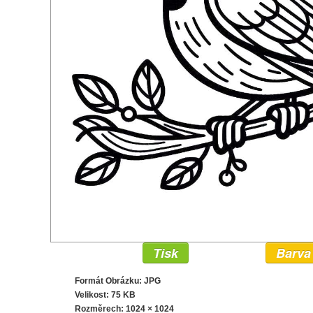
Tisk
Barva
Formát Obrázku: JPG
Velikost: 75 KB
Rozměrech:
1024 × 1024