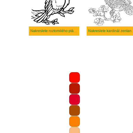
Nakreslete roztomilého ptáka kardinál
Nakreslete k