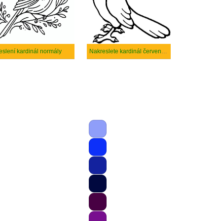
eslení kardinál normály
Nakreslete kardinál červenohnědého