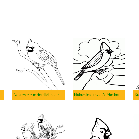
Nakreslete roztomilého kardinál
Nakreslete rozkošného kardinál