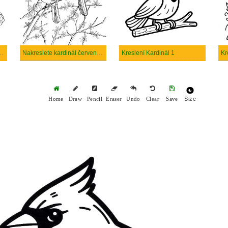
ardinál zentangle
Nakreslete kardinál červený pták
Kreslení Kardinál 1
Kr
Size
Home
Draw
Pencil
Eraser
Undo
Clear
Save