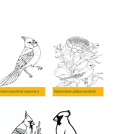
Kreslení kardinál zdarma k vytisknutí
Nakreslete ptáka kardinál