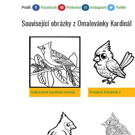
Podíl:
Facebook
Pinterest
Instagram
Twitter
Související obrázky z Omalovánky Kardinál
Nakreslete kardinál normálního ptáka
Kreslení Kardinál 2