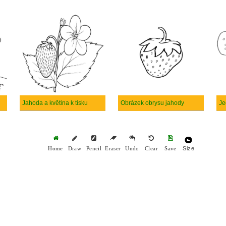
Jahoda a květina k tisku
Obrázek obrysu jahody
Je
Size
Home
Draw
Pencil
Eraser
Undo
Clear
Save