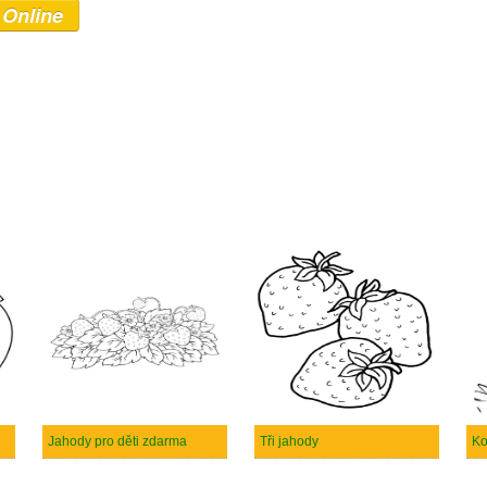
 Online
Jahody pro děti zdarma
Tři jahody
Ko