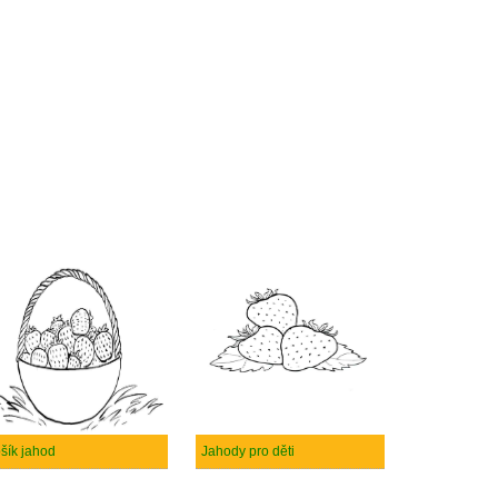
šík jahod
Jahody pro děti