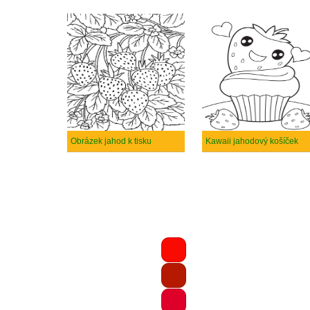
Obrázek jahod k tisku
Kawaii jahodový košíček