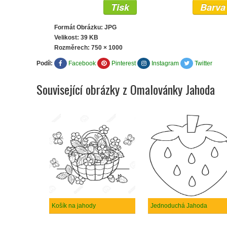
Tisk
Barva
Formát Obrázku: JPG
Velikost: 39 KB
Rozměrech:
750 × 1000
Podíl:
Facebook
Pinterest
Instagram
Twitter
Související obrázky z Omalovánky Jahoda
Košík na jahody
Jednoduchá Jahoda