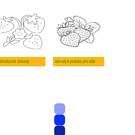
dnoduché Jahody
Jahody k potisku pro dítě