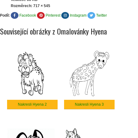
Rozměrech:
717 × 545
Podíl:
Facebook
Pinterest
Instagram
Twitter
Související obrázky z Omalovánky Hyena
Nakresli Hyena 2
Nakresli Hyena 3