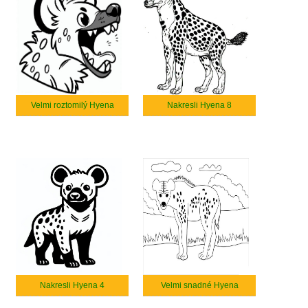
Velmi roztomilý Hyena
Nakresli Hyena 8
Nakresli Hyena 4
Velmi snadné Hyena