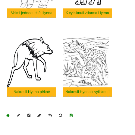
Velmi jednoduché Hyena
K vytisknutí zdarma Hyena
Nakresli Hyena pěkné
Nakresli Hyena k vytisknutí
Home
Draw
Pencil
Eraser
Undo
Clear
Save