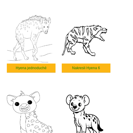
Hyena jednoduché
Nakresli Hyena 6