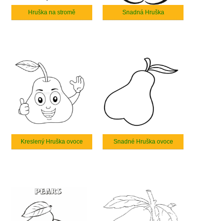
Hruška na stromě
Snadná Hruška
Kreslený Hruška ovoce
Snadné Hruška ovoce