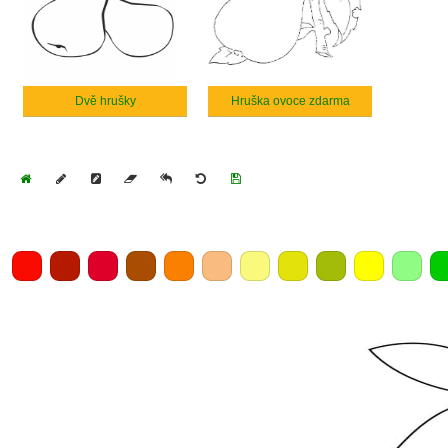
Dvě hrušky
Hruška ovoce zdarma
Home
Draw
Pencil
Eraser
Undo
Clear
Save