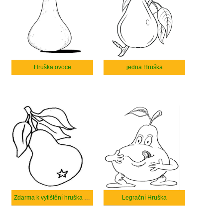
Hruška ovoce
jedna Hruška
Zdarma k vytištění hruška ovoce
Legrační Hruška