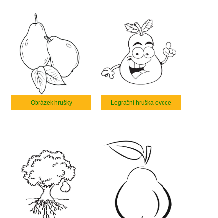
Obrázek hrušky
Legrační hruška ovoce