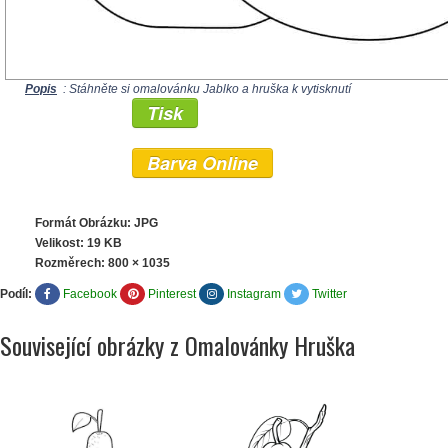
Popis
: Stáhněte si omalovánku Jablko a hruška k vytisknutí
Tisk
Barva Online
Formát Obrázku: JPG
Velikost: 19 KB
Rozměrech:
800 × 1035
Podíl:
Facebook
Pinterest
Instagram
Twitter
Související obrázky z Omalovánky Hruška