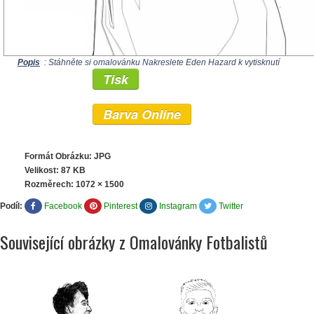
Popis
: Stáhněte si omalovánku Nakreslete Eden Hazard k vytisknutí
Tisk
Barva Online
Formát Obrázku: JPG
Velikost: 87 KB
Rozměrech:
1072 × 1500
Podíl:
Facebook
Pinterest
Instagram
Twitter
Související obrázky z Omalovánky Fotbalistů