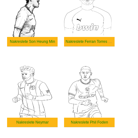
Nakreslete Son Heung Min
Nakreslete Ferran Torres Garcia
Nakreslete Neymar
Nakreslete Phil Foden