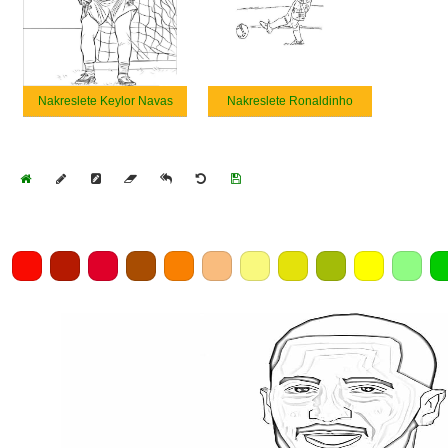
Nakreslete Keylor Navas
Nakreslete Ronaldinho
Home
Draw
Pencil
Eraser
Undo
Clear
Save