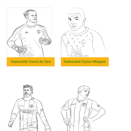
Nakreslete David de Gea
Nakreslete Kylian Mbappe