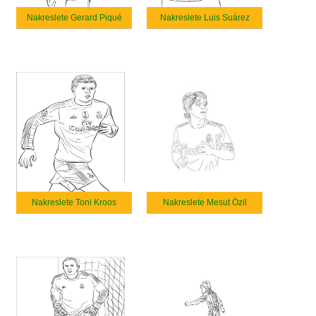
Nakreslete Gerard Piqué
Nakreslete Luis Suárez
Nakreslete Toni Kroos
Nakreslete Mesut Özil