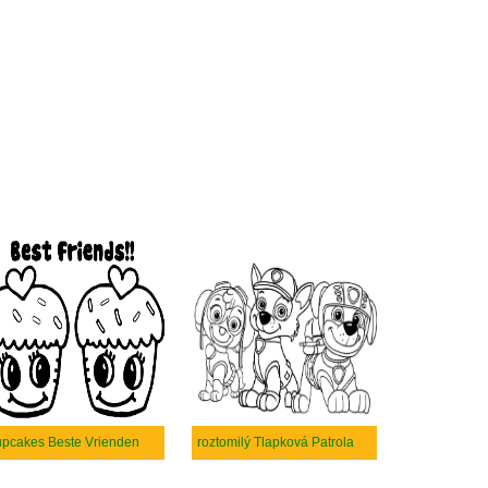
pcakes Beste Vrienden
roztomilý Tlapková Patrola