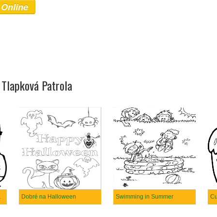
 Online
 Tlapková Patrola
 Ronaldo
Dobré na Halloween
Swimming in Summer
Cu