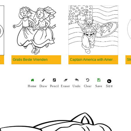
 Smiling
Gratis Beste Vrienden
Captain America with America Flag
Sh
Size
Home
Draw
Pencil
Eraser
Undo
Clear
Save