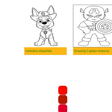
rozkošný stopařská
Drawing Captain America