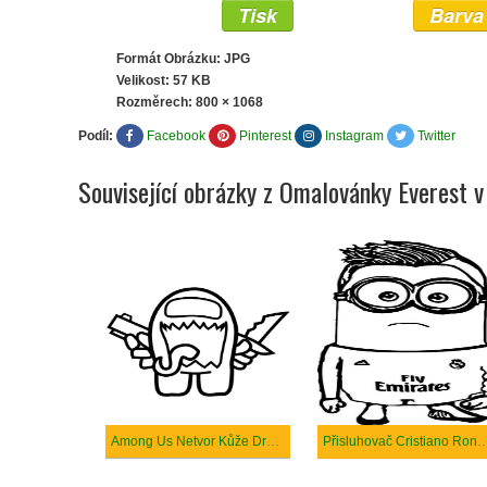
Tisk
Barva
Formát Obrázku: JPG
Velikost: 57 KB
Rozměrech:
800 × 1068
Podíl:
Facebook
Pinterest
Instagram
Twitter
Související obrázky z Omalovánky Everest v
Among Us Netvor Kůže Drží Zbraně
Přisluhovač Cristiano