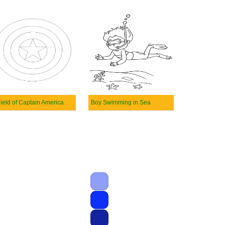
ield of Captain America
Boy Swimming in Sea